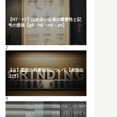
【H7・h7】はめあい公差の重要性と記
号の意味【g6・h6・m6・p6】
【Ｇ】図面の研磨指示について【表面仕
上げ】