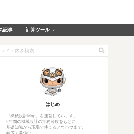
気記事
計算ツール
はじめ
『機械設計Map』を運営しています。
8年間の機械設計の実務経験をもとに、
基礎知識から現場で使えるノウハウまで、
幅広く発信中。