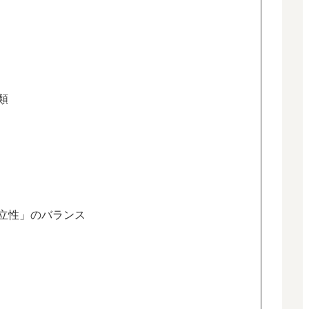
類
立性」のバランス