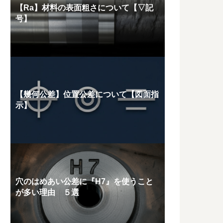
【Ra】材料の表面粗さについて【▽記
号】
【幾何公差】位置公差について【図面指
示】
穴のはめあい公差に『H7』を使うこと
が多い理由 ５選