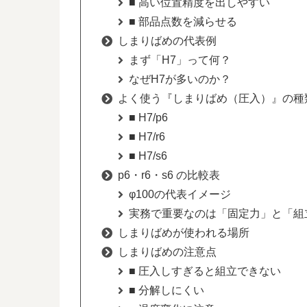
■ 高い位置精度を出しやすい
■ 部品点数を減らせる
しまりばめの代表例
まず「H7」って何？
なぜH7が多いのか？
よく使う『しまりばめ（圧入）』の種
■ H7/p6
■ H7/r6
■ H7/s6
p6・r6・s6 の比較表
φ100の代表イメージ
実務で重要なのは「固定力」と「組
しまりばめが使われる場所
しまりばめの注意点
■ 圧入しすぎると組立できない
■ 分解しにくい