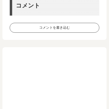
ト
較
ら
PC
コメント
｜
～
な
接
PC
い
続
作
」
で
業
原
失
コメントを書き込む
・
因
敗
CA
と
し
D
対
な
操
処
い
作
法
ポ
を
｜
イ
快
DP
ン
適
・
ト
に
mi
と
す
ni
注
る
DP
意
考
と
点
え
HD
方
MI
・