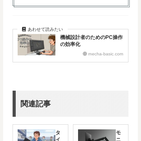
機械設計者のためのPC操作
の効率化
mecha-basic.com
関連記事
タ
モ
イ
ニ