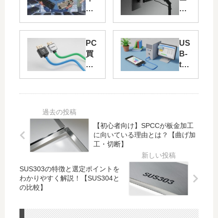
ピ
タ
ン
ー
グ
ア
効
ー
PC
US
率
ム
買
B-
を
活
い
typ
高
用
替
eC
め
術
え
ケ
る
～
時
ー
キ
お
に
ブ
ー
す
起
ル
【初心者向け】SPCCが板金加工
ボ
す
き
の
に向いている理由とは？【曲げ加
ー
め
る
選
工・切断】
ド
3
「
び
選
製
モ
方
SUS303の特徴と選定ポイントを
定
品
ニ
｜
わかりやすく解説！【SUS304と
の
を
タ
ス
の比較】
ポ
徹
ー
マ
イ
底
が
ホ
ン
比
映
と