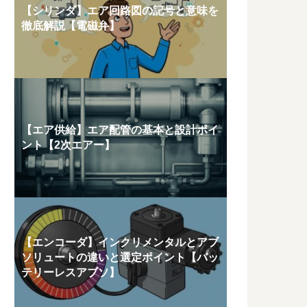
【シリンダ】エア回路図の記号と意味を
徹底解説【電磁弁】
【エア供給】エア配管の基本と設計ポイ
ント【2次エアー】
【エンコーダ】インクリメンタルとアブ
ソリュートの違いと選定ポイント【バッ
テリーレスアブソ】