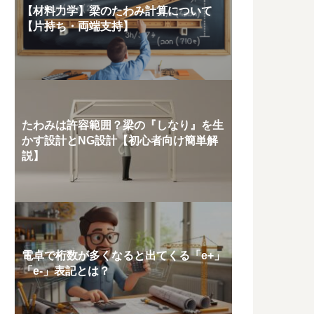
【材料力学】梁のたわみ計算について
【片持ち・両端支持】
たわみは許容範囲？梁の『しなり』を生
かす設計とNG設計【初心者向け簡単解
説】
電卓で桁数が多くなると出てくる「e+」
「e-」表記とは？