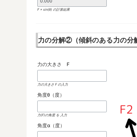
F × sin(θ) の計算結果
力の分解②（傾斜のある力の分
力の大きさ F
力の大きさ F の入力
角度θ（度）
力(F)の角度 を 入力
角度α（度）