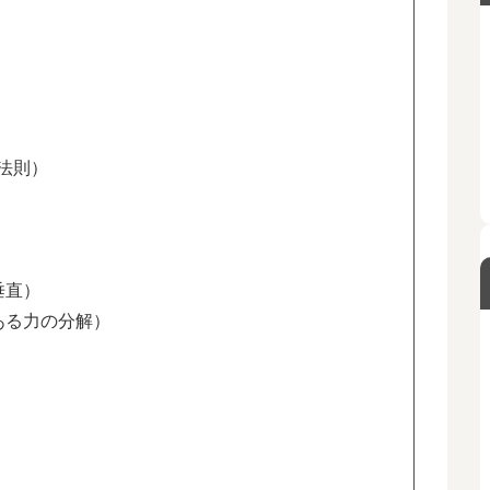
法則）
垂直）
ある力の分解）