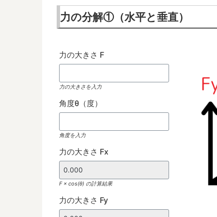
力の分解①（水平と垂直）
力の大きさ F
力の大きさを入力
角度θ（度）
角度を入力
力の大きさ Fx
F × cos(θ) の計算結果
力の大きさ Fy