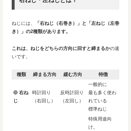
右ねじ・左ねじとは？
ねじには、
「右ねじ（右巻き）」と「左ねじ（左巻
き）」の2種類があります。
これは、ねじをどちらの方向に回すと締まるか
の違
いです。
種類
締まる方向
緩む方向
特徴
一般的に
🔵
右ね
時計回り
反時計回り
最も多く使わ
じ
（右回し）
（左回し）
れている
標準ねじ
特殊用途向
け。