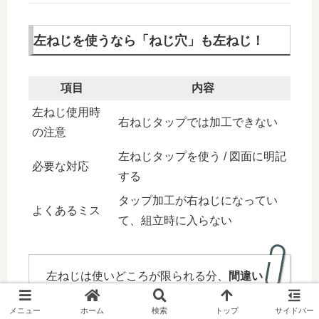
左ねじを使うなら「ねじ穴」も左ねじ！
項目
内容
左ねじ使用時
右ねじタップでは加工できない
の注意
左ねじタップを使う / 図面に明記
必要な対応
する
タップ加工が右ねじになってい
よくあるミス
て、組立時に入らない
左ねじは使いどころが限られる分、
間違い
が起きやすいポイント
でもあります。
メニュー
ホーム
検索
トップ
サイドバー