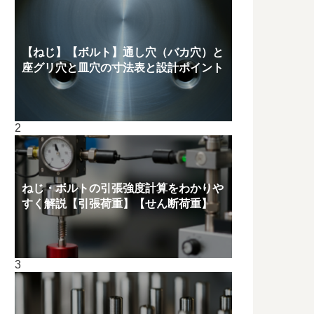
【ねじ】【ボルト】通し穴（バカ穴）と
座グリ穴と皿穴の寸法表と設計ポイント
ねじ・ボルトの引張強度計算をわかりや
すく解説【引張荷重】【せん断荷重】