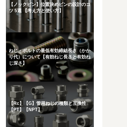
【ノックピン】位置決めピンの設計のコ
ツ 5選 【考え方と使い方】
ねじ・ボルトの最低有効締結長さ（かか
り代）について【有効ねじ長さと有効ね
じ深さ】
【Rc】【G】管用ねじの種類と互換性
【PT】【NPT】