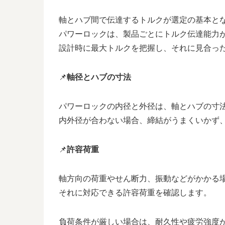
軸とハブ間で伝達するトルクが選定の基本と
パワーロックは、製品ごとにトルク伝達能力
設計時に最大トルクを把握し、それに見合っ
📌
軸径とハブの寸法
パワーロックの内径と外径は、軸とハブの寸
内外径が合わない場合、締結がうまくいかず
📌
許容荷重
軸方向の荷重やせん断力、振動などがかかる
それに対応できる許容荷重を確認します。
負荷条件が厳しい場合は、耐久性や疲労強度