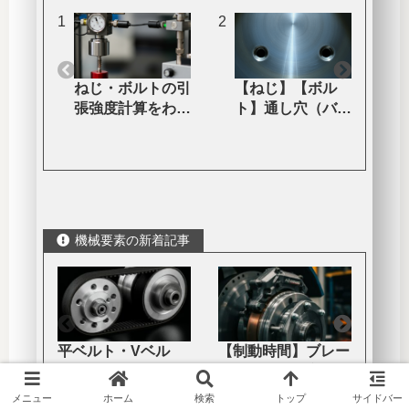
ねじ・ボルトの引
【ねじ】【ボル
張強度計算をわか
ト】通し穴（バカ
りやすく解説【引
穴）と座グリ穴と
の
張荷重】【せん断
皿穴の寸法表と設
荷重】
計ポイント
機械要素の新着記事
平ベルト・Vベル
【制動時間】ブレー
ねじ
ト・タイミングベル
キの機能と選定ポイ
断荷
ト・丸ベルトの違い
ント【制動ブレーキ
夫を
メニュー
ホーム
検索
トップ
サイドバー