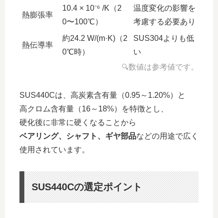
10.4 × 10⁻⁶ /K（2
温度変化の影響を
熱膨張率
0〜100℃）
考慮する必要あり
約24.2 W/(m·K)（2
SUS304よりも低
熱伝導率
0℃時）
い
数値は参考値です。
🔍
SUS440Cは、高炭素含有量（0.95～1.20%）と
高クロム含有量（16～18%）を特徴とし、
硬化後に非常に硬くなることから
ベアリング、シャフト、ギヤ部品
などの用途で広く
使用されています。
SUS440Cの選定ポイント