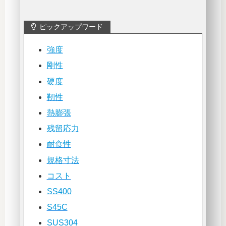
ピックアップワード
強度
剛性
硬度
靭性
熱膨張
残留応力
耐食性
規格寸法
コスト
SS400
S45C
SUS304