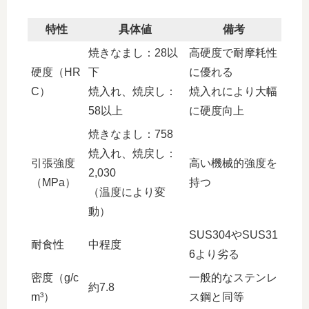
特性
具体値
備考
焼きなまし：28以
高硬度で耐摩耗性
硬度（HR
下
に優れる
C）
焼入れ、焼戻し：
焼入れにより大幅
58以上
に硬度向上
焼きなまし：758
焼入れ、焼戻し：
引張強度
高い機械的強度を
2,030
（MPa）
持つ
（温度により変
動）
SUS304やSUS31
耐食性
中程度
6より劣る
密度（g/c
一般的なステンレ
約7.8
m³）
ス鋼と同等