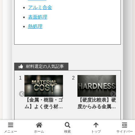
アルミ合金
表面処理
熱処理
材料選定の人気記事
【金属・樹脂・ゴ
【硬度比較表】硬
【
ム】よく使う材料
度からみる金属材
H
のコスト徹底比較
料選定【HRC・
【材料価格表】
HB】
メニュー
ホーム
検索
トップ
サイドバー