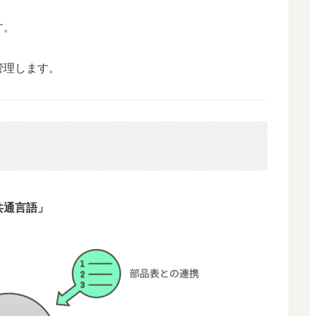
す。
管理します。
共通言語」