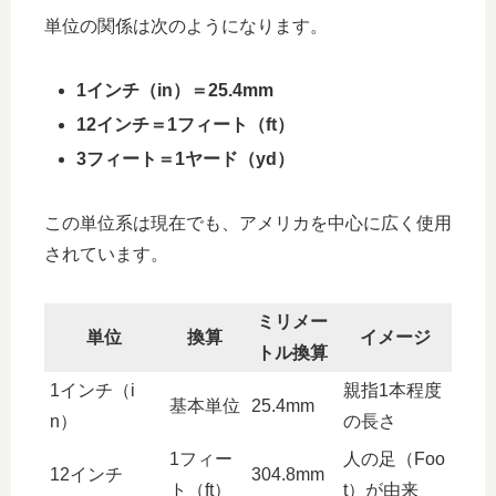
単位の関係は次のようになります。
1インチ（in）＝25.4mm
12インチ＝1フィート（ft）
3フィート＝1ヤード（yd）
この単位系は現在でも、アメリカを中心に広く使用
されています。
ミリメー
単位
換算
イメージ
トル換算
1インチ（i
親指1本程度
基本単位
25.4mm
n）
の長さ
1フィー
人の足（Foo
12インチ
304.8mm
ト（ft）
t）が由来